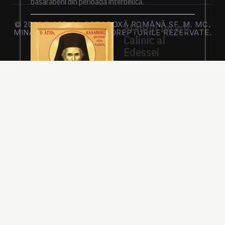
basarabeni din perioada interbelică.
© 2026 BISERICA ORTODOXĂ ROMÂNĂ SF. M. MC.
Sfântul Ierarh
MINA FREIBURG. TOATE DREPTURILE REZERVATE.
Calinic al
Edessei
Pe 23 iunie 2020,
Patriarhia Ecumenică
a hotărât canonizarea
Mitropolitului Calinic
al Edessei, Pellei și
Almopiei (1919-
1984) și pomenirea lui în fiecare an la data de...
Sfântul Ierarh
Emilian
Mărturisitorul,
Episcopul
Cizicului
Sfântul Ierarh