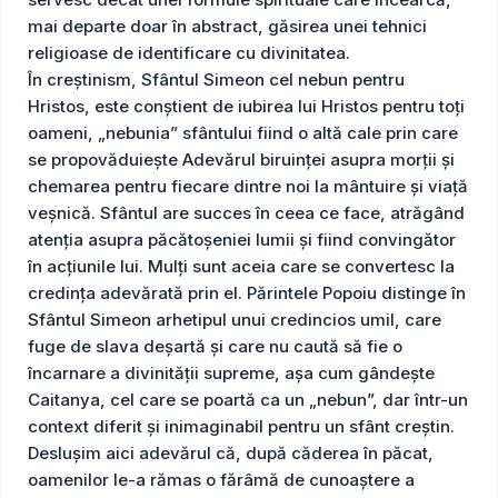
mai departe doar în abstract, găsirea unei tehnici
religioase de identificare cu divinitatea. ​
În creștinism, Sfântul Simeon cel nebun pentru
Hristos, este conștient de iubirea lui Hristos pentru toți
oameni, „nebunia” sfântului fiind o altă cale prin care
se propovăduiește Adevărul biruinței asupra morții și
chemarea pentru fiecare dintre noi la mântuire și viață
veșnică. Sfântul are succes în ceea ce face, atrăgând
atenția asupra păcătoșeniei lumii și fiind convingător
în acțiunile lui. Mulți sunt aceia care se convertesc la
credința adevărată prin el. Părintele Popoiu distinge în
Sfântul Simeon arhetipul unui credincios umil, care
fuge de slava deșartă și care nu caută să fie o
încarnare a divinității supreme, așa cum gândește
Caitanya, cel care se poartă ca un „nebun”, dar într-un
context diferit și inimaginabil pentru un sfânt creștin.
Deslușim aici adevărul că, după căderea în păcat,
oamenilor le-a rămas o fărâmă de cunoaștere a