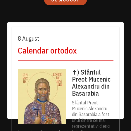
8 August
Calendar ortodox
✝) Sfântul
Preot Mucenic
Alexandru din
Basarabia
Sfântul Preot
Mucenic Alexandru
din Basarabia a fost
unul dintre cei mai
reprezentativi clerici