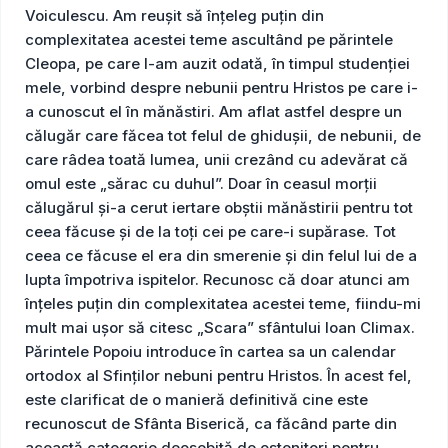
Voiculescu. Am reușit să înțeleg puțin din
complexitatea acestei teme ascultând pe părintele
Cleopa, pe care l-am auzit odată, în timpul studenției
mele, vorbind despre nebunii pentru Hristos pe care i-
a cunoscut el în mănăstiri. Am aflat astfel despre un
călugăr care făcea tot felul de ghidușii, de nebunii, de
care râdea toată lumea, unii crezând cu adevărat că
omul este „sărac cu duhul”. Doar în ceasul morții
călugărul și-a cerut iertare obștii mănăstirii pentru tot
ceea făcuse și de la toți cei pe care-i supărase. Tot
ceea ce făcuse el era din smerenie și din felul lui de a
lupta împotriva ispitelor. Recunosc că doar atunci am
înțeles puțin din complexitatea acestei teme, fiindu-mi
mult mai ușor să citesc „Scara” sfântului Ioan Climax.
Părintele Popoiu introduce în cartea sa un calendar
ortodox al Sfinților nebuni pentru Hristos. În acest fel,
este clarificat de o manieră definitivă cine este
recunoscut de Sfânta Biserică, ca făcând parte din
această categorie deosebită de ostenitori pentru