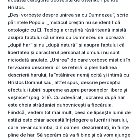
Hristos.
„Deși vorbește despre unirea sa cu Dumnezeu”, scrie
părintele Popoiu, „misticul creștin nu se identifică
ontologic cu El. Teologia creștină răsăriteană insistă
asupra faptului că unirea cu Dumnezeu se lucrează
„după har” și nu „după natură” și asupra faptului că
libertatea și caracterul personal al omului nu sunt
niciodată anulate. „Unirea” de care vorbesc misticii în
fervoarea descrierii lor se referă la plenitudinea
descrierii harului, la întâlnirea nemijlocită și intimă cu
Hristos Domnul sau, altfel spus, descrie percepția
efectului iubirii supreme asupra persoanelor libere și
veșnice” (pag. 318). Cu adevărat, lucrarea după har
este cheia strădaniei duhovnicești a fiecăruia.
Fiindcă, vedem tot mai mult, ceea ce lipsește lumii de
astăzi este chiar această înțelegere a lucrării harului,
care ne-ar schimba, din oameni dezorientați, în ființe
pline de har. Să sperăm că va fi bine și că vom ajunge