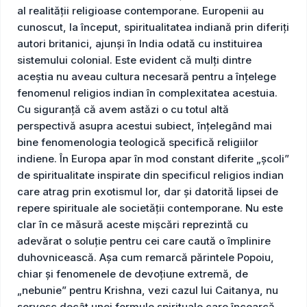
al realității religioase contemporane. Europenii au
cunoscut, la început, spiritualitatea indiană prin diferiți
autori britanici, ajunși în India odată cu instituirea
sistemului colonial. Este evident că mulți dintre
aceștia nu aveau cultura necesară pentru a înțelege
fenomenul religios indian în complexitatea acestuia.
Cu siguranță că avem astăzi o cu totul altă
perspectivă asupra acestui subiect, înțelegând mai
bine fenomenologia teologică specifică religiilor
indiene. În Europa apar în mod constant diferite „școli”
de spiritualitate inspirate din specificul religios indian
care atrag prin exotismul lor, dar și datorită lipsei de
repere spirituale ale societății contemporane. Nu este
clar în ce măsură aceste mișcări reprezintă cu
adevărat o soluție pentru cei care caută o împlinire
duhovnicească. Așa cum remarcă părintele Popoiu,
chiar și fenomenele de devoțiune extremă, de
„nebunie” pentru Krishna, vezi cazul lui Caitanya, nu
servesc decât unei formule spirituale care încearcă,