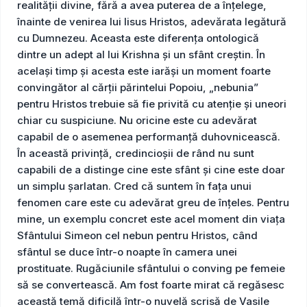
realității divine, fără a avea puterea de a înțelege,
înainte de venirea lui Iisus Hristos, adevărata legătură
cu Dumnezeu. Aceasta este diferența ontologică
dintre un adept al lui Krishna și un sfânt creștin. În
același timp și acesta este iarăși un moment foarte
convingător al cărții părintelui Popoiu, „nebunia”
pentru Hristos trebuie să fie privită cu atenție și uneori
chiar cu suspiciune. Nu oricine este cu adevărat
capabil de o asemenea performanță duhovnicească.
În această privință, credincioșii de rând nu sunt
capabili de a distinge cine este sfânt și cine este doar
un simplu șarlatan. Cred că suntem în fața unui
fenomen care este cu adevărat greu de înțeles. Pentru
mine, un exemplu concret este acel moment din viața
Sfântului Simeon cel nebun pentru Hristos, când
sfântul se duce într-o noapte în camera unei
prostituate. Rugăciunile sfântului o conving pe femeie
să se convertească. Am fost foarte mirat că regăsesc
această temă dificilă într-o nuvelă scrisă de Vasile