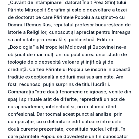
„Cuvânt de întâmpinare” datorat Înalt Prea Sfințitului
Părinte Mitropolit Serafim și este o dezvoltare a tezei
de doctorat pe care Părintele Popoiu a susținut-o cu
Domnul Remus Rus, reputatul profesor bucureștean de
Istorie a Religiilor, cunoscut și apreciat pentru întreaga
sa activitate profesorală și publicistică. Editura
„Doxologia” a Mitropoliei Moldovei și Bucovinei ne-a
obișnuit de mai mulți ani cu publicarea unor studii de
teologie de o deosebită valoare științifică și de
credință. Cartea Părintelui Popoiu se înscrie în această
tradiție excepțională a editurii mai sus amintite. Am
fost, recunosc, puțin surprins de titlul lucrării.
Comparația între două fenomene religioase, venite din
spații spirituale atât de diferite, reprezintă un act de
curaj academic, intelectual și, nu în ultimul rând,
confesional. Dar tocmai acest punct al analizei prin
comparație, cu o delimitare edificatoare între cele
două curente prezentate, constituie nucleul cărții, în
care părintele Popoiu se dovedește un fin cunoscător