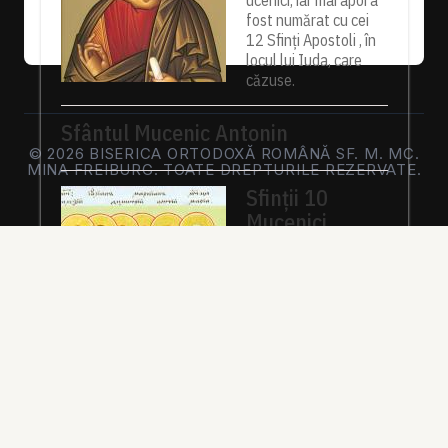
ucenici, iar mai apoi a
fost numărat cu cei
12 Sfinți Apostoli , în
locul lui Iuda, care
căzuse.
Sfântul Mucenic Antonin
© 2026 BISERICA ORTODOXĂ ROMÂNĂ SF. M. MC.
MINA FREIBURG. TOATE DREPTURILE REZERVATE.
Sfinții 10
Mucenici
Mărturisitori
pentru icoana
lui Hristos
Sfinții, întărindu-se cu
puterea lui Hristos,
răbdau cu vitejie,
neslăbind cu trupurile. Iar tiranul, văzând acest
lucru, a poruncit să le ardă fețele cu fiare arse,...