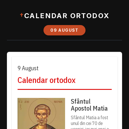
†
CALENDAR ORTODOX
09 AUGUST
9 August
Calendar ortodox
Sfântul
Apostol Matia
Sfântul Matia a fost
unul din cei 70 de