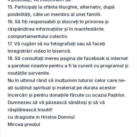
15. Participați la sfânta liturghie, alternativ, după
posibilități, câte un membru al unei familii.
16. Să fiți responsabili și discreți în primirea și
răspândirea informațiilor și în manifestările
comportamentului colectiv.
17. Vă rugăm să nu fotografiaţi sau să faceţi
înregistrări video în biserică.
18. Să consultați mereu pagina de facebook si internet
a parohiei noastre pentru a fi la curent cu programul și
noutățile survenite.
Nu în ultimul rând vă mulțumim tuturor celor care ne-
ați susținut spiritual și material pe durata acestor
încercări și pentru donațiile făcute cu ocazia Paștilor.
Dumnezeu să vă păzească sănătoși și să vă
răsplătească însutit!
cu dragoste in Hristos Domnul
Mircea preotul