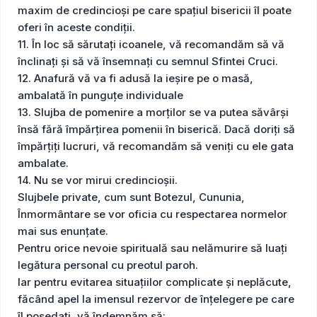
maxim de credincioși pe care spațiul bisericii îl poate
oferi în aceste condiții.
11. În loc să sărutați icoanele, vă recomandăm să vă
înclinați și să vă însemnați cu semnul Sfintei Cruci.
12. Anafură vă va fi adusă la ieșire pe o masă,
ambalată în punguțe individuale
13. Slujba de pomenire a morților se va putea săvârși
însă fără împărțirea pomenii în biserică. Dacă doriţi să
împărţiţi lucruri, vă recomandăm să veniţi cu ele gata
ambalate.
14. Nu se vor mirui credincioșii.
Slujbele private, cum sunt Botezul, Cununia,
Înmormântare se vor oficia cu respectarea normelor
mai sus enunțate.
Pentru orice nevoie spirituală sau nelămurire să luați
legătura personal cu preotul paroh.
Iar pentru evitarea situațiilor complicate și neplăcute,
făcând apel la imensul rezervor de înțelegere pe care
îl posedați, vă îndemnăm să: