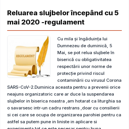
Reluarea slujbelor începând cu 5
mai 2020 -regulament
Cu mila și îngăduința lui
Dumnezeu de duminică, 5
Mai, se pot relua slujbele în
biserică cu obligativitatea
respectării unor norme de
protecție privind riscul
contaminării cu virusul Corona
SARS-CoV-2.Duminica aceasta pentru a prevenii orice
neajuns organizatoric care ar duce la suspendarea
slujbelor in biserica noastra ,am hotarat ca liturghia sa
o savarsesc intr-un cadru restrans ,doar cu consilierii
si cei care se ocupa de organizarea parohiei pentru ca
astfel sa putem pune in liniste in aplicare si
experimenta tot ce este necesar pentru buna