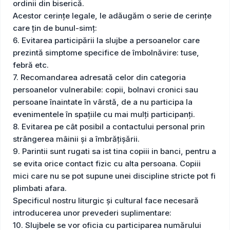
ordinii din biserică.
Acestor cerinţe legale, le adăugăm o serie de cerinţe
care ţin de bunul-simţ:
6. Evitarea participării la slujbe a persoanelor care
prezintă simptome specifice de îmbolnăvire: tuse,
febră etc.
7. Recomandarea adresată celor din categoria
persoanelor vulnerabile: copii, bolnavi cronici sau
persoane înaintate în vârstă, de a nu participa la
evenimentele în spațiile cu mai mulți participanți.
8. Evitarea pe cât posibil a contactului personal prin
strângerea mâinii și a îmbrățișării.
9. Parintii sunt rugati sa ist tina copiii in banci, pentru a
se evita orice contact fizic cu alta persoana. Copiii
mici care nu se pot supune unei discipline stricte pot fi
plimbati afara.
Specificul nostru liturgic şi cultural face necesară
introducerea unor prevederi suplimentare:
10. Slujbele se vor oficia cu participarea numărului