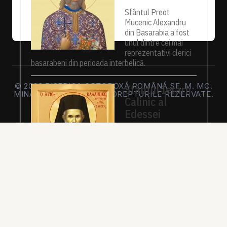
Sfântul Preot
Mucenic Alexandru
din Basarabia a fost
unul dintre cei mai
reprezentativi clerici
basarabeni din perioada interbelică.
© 2026 BISERICA ORTODOXĂ ROMÂNĂ SF. M. MC.
Sfântul Ierarh
MINA FREIBURG. TOATE DREPTURILE REZERVATE.
Calinic al
Edessei
Pe 23 iunie 2020,
Patriarhia Ecumenică
a hotărât canonizarea
Mitropolitului Calinic
al Edessei, Pellei și
Almopiei (1919-
1984) și pomenirea lui în fiecare an la data de...
Sfântul Ierarh