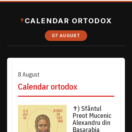
†
CALENDAR ORTODOX
07 AUGUST
8 August
Calendar ortodox
✝) Sfântul
Preot Mucenic
Alexandru din
Basarabia