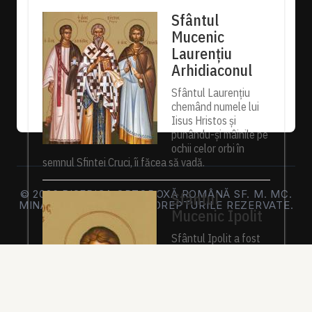
Sfântul
Mucenic
Laurențiu
Arhidiaconul
Sfântul Laurențiu
chemând numele lui
Iisus Hristos și
punându-și mâinile pe
ochii celor orbi în
semnul Sfintei Cruci, îi făcea să vadă.
© 2026 BISERICA ORTODOXĂ ROMÂNĂ SF. M. MC.
Sfântul
MINA FREIBURG. TOATE DREPTURILE REZERVATE.
Mucenic Ipolit
Sfântul Ipolit a fost
ostaș roman, gardian
al închisorii unde erau
întemnițați creștinii.
Fiind martor la
numeroase tămăduiri