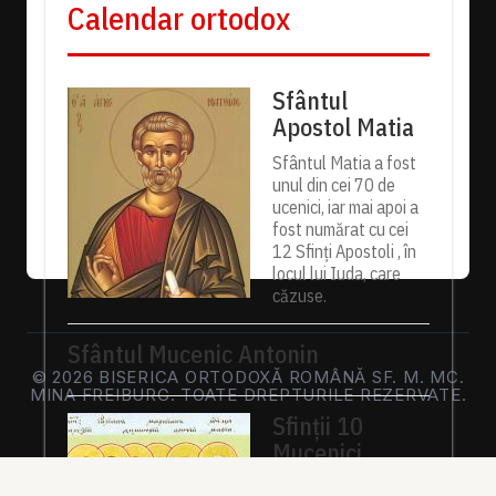
Calendar ortodox
Sfântul
Apostol Matia
Sfântul Matia a fost
unul din cei 70 de
ucenici, iar mai apoi a
fost numărat cu cei
12 Sfinți Apostoli , în
locul lui Iuda, care
căzuse.
Sfântul Mucenic Antonin
© 2026 BISERICA ORTODOXĂ ROMÂNĂ SF. M. MC.
MINA FREIBURG. TOATE DREPTURILE REZERVATE.
Sfinții 10
Mucenici
Mărturisitori